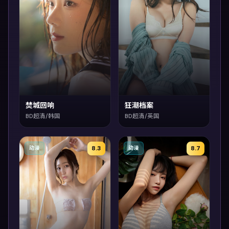
焚城回响
狂潮档案
BD超清/韩国
BD超清/英国
8.3
8.7
动漫
动漫