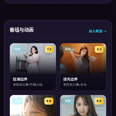
番组与动画
进入频道 →
7.2
6.2
动漫
动漫
狂潮边界
逆光边界
更新至10集/中国大陆
更新至22集/日本
8.8
8.8
动漫
动漫