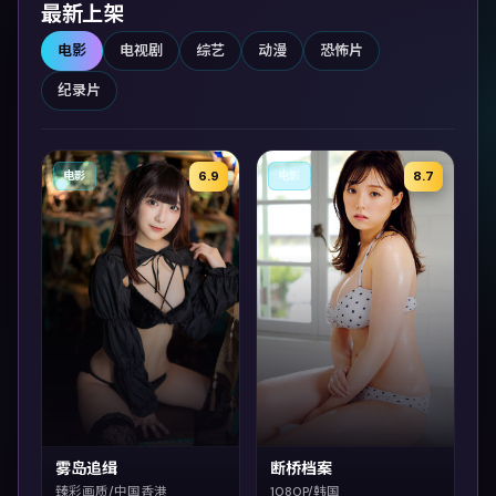
最新上架
电影
电视剧
综艺
动漫
恐怖片
纪录片
6.9
8.7
电影
电影
雾岛追缉
断桥档案
臻彩画质/中国香港
1080P/韩国