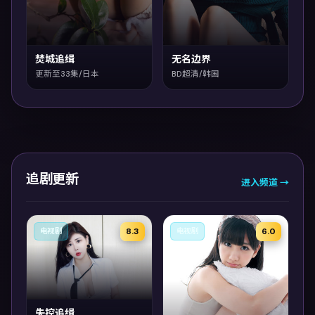
焚城追缉
无名边界
更新至33集/日本
BD超清/韩国
追剧更新
进入频道 →
8.3
6.0
电视剧
电视剧
失控追缉