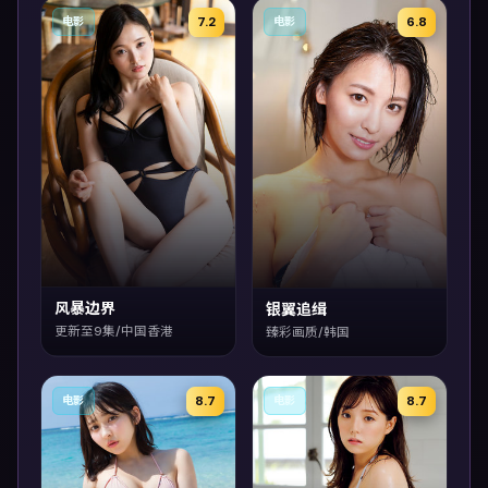
7.2
6.8
电影
电影
风暴边界
银翼追缉
更新至9集/中国香港
臻彩画质/韩国
8.7
8.7
电影
电影