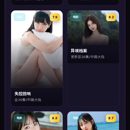
7.9
8.2
电影
电影
异境档案
更新至26集/中国大陆
失控回响
全36集/中国大陆
6.3
8.7
电影
电影