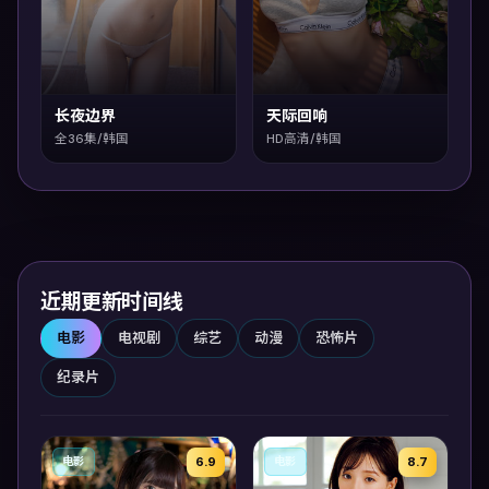
长夜边界
天际回响
全36集/韩国
HD高清/韩国
近期更新时间线
电影
电视剧
综艺
动漫
恐怖片
纪录片
6.9
8.7
电影
电影