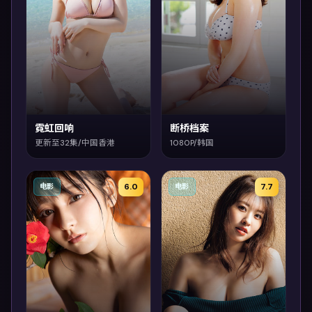
霓虹回响
断桥档案
更新至32集/中国香港
1080P/韩国
6.0
7.7
电影
电影